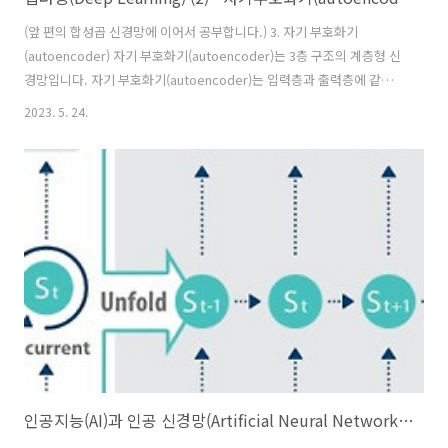
(앞 편의 합성곱 신경망에 이어서 공부합니다.) 3. 자기 부호화기
(autoencoder) 자기 부호화기(autoencoder)는 3층 구조의 계층형 신
경망입니다. 자기 부호화기(autoencoder)는 입력층과 출력층에 같은
수의 인공 뉴런이 있고, 은닉층에는 입출력층의 인공 뉴런보다 적은 수의
2023. 5. 24.
인공뉴런을 배치한 형태입니다. (그림 2) 자기 부호화기(autoencoder)
는 원래 비지도학습(unsupervised learning)으로 차원 축소
(dimensionality reduction)가 목적인 계층형 신경망입니다. 그 의미를
살펴보면 다음과 같습니다. 자기 부호화기에 넣은 학습 데이터는 입력층
의 신경망 개수가 같은 차수의 벡터입니다. 자기 부호화기에서는 특정 학
습 데이터에 대응하는 데이터와 일치..
인공지능(AI)과 인공 신경망(Artificial Neural Network) (3)