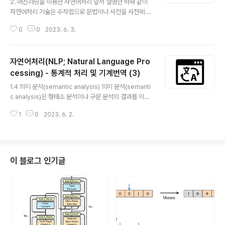
2. 머신러닝을 이용한 자연어처리 앞서 설명한 바와 같이
자연어처리 기술은 수작업으로 문법이나 사전을 사전에 구
성하는 (종래형) 방법에서 대규모 말뭉치(corpus)를 전제
0
0
2023. 6. 3.
로 한 통계적 방법으로 발전했습니다. 그러나 대규모 데이
터 처리에는 통계적 방법뿐만 아니라 머신러닝(machine l
earning), 특히 딥러닝(deep learniing)이 유용하게 사
자연어처리(NLP; Natural Language Pro
용되고 있습니다. 통계기반 기계번역과 인공신경망 기계번
역은 딥러닝을 활용합니다. 사람은 학습 데이터를 수집하
cessing) - 통계적 처리 및 기계번역 (3)
글 내용
고 가공해서 컴퓨터에 던져주고, 컴퓨터는 입력된 학습 데
1.4 의미 분석(semantic analysis) 의미 분석(semanti
이터를 바탕으로 스스로 공부합니다. 학습(learning)이 끝
c analysis)은 형태소 분석이나 구문 분석의 결과를 이용
나면 번역 프로그램이 스스로 공부한 바를 바탕으로 새로
해서 자연어의 독립된 의미표현을 작성하는 과정입니다.
운 문장을 보더라도 번역할 수 있는 능력을 키울 수 있습니
1
0
2023. 6. 2.
의미표현 방법으로는 필모어(Charles J. Fillmore)가 제
다. 2.1 딥러..
창한 격문법(case grammar)이 유명합니다. 격문법에서
는 주격이나 목적격 등 언어로 표현된 표층격(surface ca
se)에서 언어에 의존하지 않는 심층격(deep case)을 추
출해서 의미를 표현합니다. 아래 (표 1)은 표층격의 예입니
이 블로그 인기글
다. (표 1) 격문법의 심층격 예 격의 명칭 설 명 행위주격(A)
행위의 주체 경험 주격(B) 행위의 영향을 받거나 경험하는
실체 도구격(I) 사건의 원인이나 자극을 주는 대상 대상격
(O) 이동이나 변화의 ..