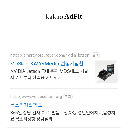
https://smartstore.naver.com/nvidia_jetson
광고
MDS테크&AVerMedia 런칭기념할인
이벤트
NVIDIA Jetson 국내 총판 MDS테크. 개발
자 키트부터 상업용 키트까지
http://www.voiceschool.org
광고
목소리재활학교
365일 상담 검사 치료, 발음교정,아동 성인언어치료,음성치
료,목소리성형,상담심리