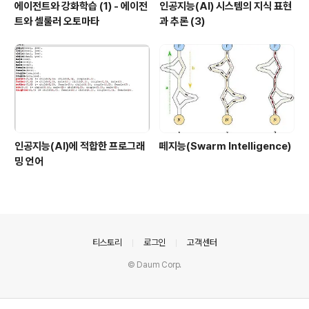
에이전트와 강화학습 (1) - 에이전
인공지능(AI) 시스템의 지식 표현
트와 셀룰러 오토마타
과 추론 (3)
인공지능(AI)에 적합한 프로그래
떼지능(Swarm Intelligence)
밍 언어
의안내
티스토리
로그인
고객센터
© Daum Corp.