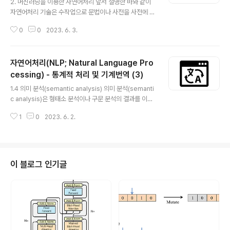
2. 머신러닝을 이용한 자연어처리 앞서 설명한 바와 같이
자연어처리 기술은 수작업으로 문법이나 사전을 사전에 구
성하는 (종래형) 방법에서 대규모 말뭉치(corpus)를 전제
0
0
2023. 6. 3.
로 한 통계적 방법으로 발전했습니다. 그러나 대규모 데이
터 처리에는 통계적 방법뿐만 아니라 머신러닝(machine l
earning), 특히 딥러닝(deep learniing)이 유용하게 사
자연어처리(NLP; Natural Language Pro
용되고 있습니다. 통계기반 기계번역과 인공신경망 기계번
역은 딥러닝을 활용합니다. 사람은 학습 데이터를 수집하
cessing) - 통계적 처리 및 기계번역 (3)
글 내용
고 가공해서 컴퓨터에 던져주고, 컴퓨터는 입력된 학습 데
1.4 의미 분석(semantic analysis) 의미 분석(semanti
이터를 바탕으로 스스로 공부합니다. 학습(learning)이 끝
c analysis)은 형태소 분석이나 구문 분석의 결과를 이용
나면 번역 프로그램이 스스로 공부한 바를 바탕으로 새로
해서 자연어의 독립된 의미표현을 작성하는 과정입니다.
운 문장을 보더라도 번역할 수 있는 능력을 키울 수 있습니
1
0
2023. 6. 2.
의미표현 방법으로는 필모어(Charles J. Fillmore)가 제
다. 2.1 딥러..
창한 격문법(case grammar)이 유명합니다. 격문법에서
는 주격이나 목적격 등 언어로 표현된 표층격(surface ca
se)에서 언어에 의존하지 않는 심층격(deep case)을 추
출해서 의미를 표현합니다. 아래 (표 1)은 표층격의 예입니
이 블로그 인기글
다. (표 1) 격문법의 심층격 예 격의 명칭 설 명 행위주격(A)
행위의 주체 경험 주격(B) 행위의 영향을 받거나 경험하는
실체 도구격(I) 사건의 원인이나 자극을 주는 대상 대상격
(O) 이동이나 변화의 ..