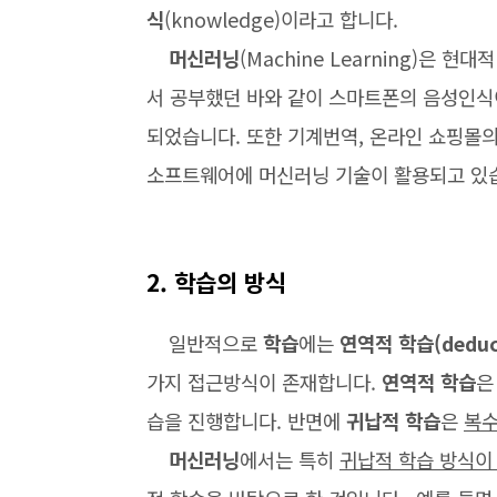
식
(knowledge)이라고 합니다.
머신러닝
(Machine Learning)은 현대
서 공부했던 바와 같이 스마트폰의 음성인식
되었습니다. 또한 기계번역, 온라인 쇼핑몰의
소프트웨어에 머신러닝 기술이 활용되고 있
2. 학습의 방식
일반적으로
학습
에는
연역적 학습(deducti
가지 접근방식이 존재합니다.
연역적 학습
습을 진행합니다. 반면에
귀납적 학습
은
복수
머신러닝
에서는 특히
귀납적 학습 방식이