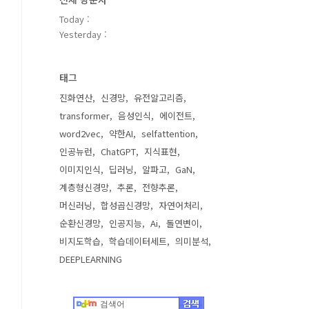
Today :
Yesterday :
태그
진화연산
신경망
유전알고리즘
transformer
음성인식
에이전트
word2vec
약한AI
selfattention
인공뉴런
ChatGPT
지식표현
이미지인식
딥러닝
알파고
GaN
계층형신경망
추론
전향추론
머신러닝
합성곱신경망
자연어처리
순환신경망
인공지능
Ai
돌연변이
비지도학습
학습데이터세트
의미분석
DEEPLEARNING